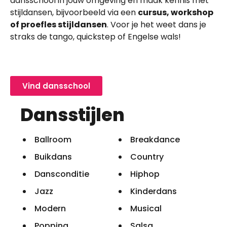
dansschool in jouw omgeving en maak kennis met
stijldansen, bijvoorbeeld via een
cursus, workshop
of proefles stijldansen
. Voor je het weet dans je
straks de tango, quickstep of Engelse wals!
Vind dansschool
Dansstijlen
Ballroom
Breakdance
Buikdans
Country
Dansconditie
Hiphop
Jazz
Kinderdans
Modern
Musical
Popping
Salsa